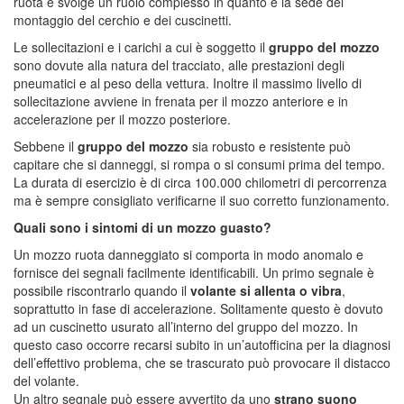
ruota e svolge un ruolo complesso in quanto è la sede del
montaggio del cerchio e dei cuscinetti.
Le sollecitazioni e i carichi a cui è soggetto il
gruppo del mozzo
sono dovute alla natura del tracciato, alle prestazioni degli
pneumatici e al peso della vettura. Inoltre il massimo livello di
sollecitazione avviene in frenata per il mozzo anteriore e in
accelerazione per il mozzo posteriore.
Sebbene il
gruppo del mozzo
sia robusto e resistente può
capitare che si danneggi, si rompa o si consumi prima del tempo.
La durata di esercizio è di circa 100.000 chilometri di percorrenza
ma è sempre consigliato verificarne il suo corretto funzionamento.
Quali sono i sintomi di un mozzo guasto?
Un mozzo ruota danneggiato si comporta in modo anomalo e
fornisce dei segnali facilmente identificabili. Un primo segnale è
possibile riscontrarlo quando il
volante si allenta o vibra
,
soprattutto in fase di accelerazione. Solitamente questo è dovuto
ad un cuscinetto usurato all’interno del gruppo del mozzo. In
questo caso occorre recarsi subito in un’autofficina per la diagnosi
dell’effettivo problema, che se trascurato può provocare il distacco
del volante.
Un altro segnale può essere avvertito da uno
strano suono