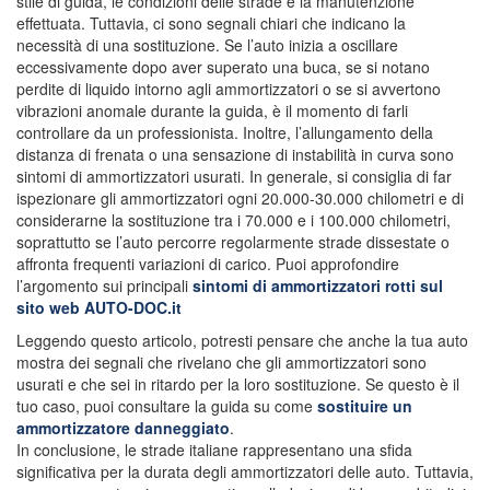
stile di guida, le condizioni delle strade e la manutenzione
effettuata. Tuttavia, ci sono segnali chiari che indicano la
necessità di una sostituzione. Se l’auto inizia a oscillare
eccessivamente dopo aver superato una buca, se si notano
perdite di liquido intorno agli ammortizzatori o se si avvertono
vibrazioni anomale durante la guida, è il momento di farli
controllare da un professionista. Inoltre, l’allungamento della
distanza di frenata o una sensazione di instabilità in curva sono
sintomi di ammortizzatori usurati. In generale, si consiglia di far
ispezionare gli ammortizzatori ogni 20.000-30.000 chilometri e di
considerarne la sostituzione tra i 70.000 e i 100.000 chilometri,
soprattutto se l’auto percorre regolarmente strade dissestate o
affronta frequenti variazioni di carico. Puoi approfondire
l’argomento sui principali
sintomi di ammortizzatori rotti sul
sito web AUTO-DOC.it
Leggendo questo articolo, potresti pensare che anche la tua auto
mostra dei segnali che rivelano che gli ammortizzatori sono
usurati e che sei in ritardo per la loro sostituzione. Se questo è il
tuo caso, puoi consultare la guida su come
sostituire un
ammortizzatore danneggiato
.
In conclusione, le strade italiane rappresentano una sfida
significativa per la durata degli ammortizzatori delle auto. Tuttavia,