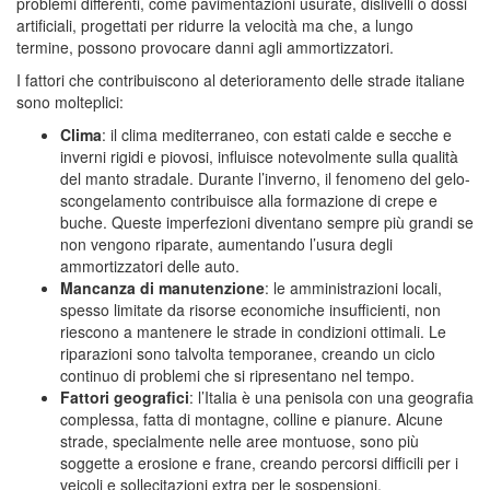
problemi differenti, come pavimentazioni usurate, dislivelli o dossi
artificiali, progettati per ridurre la velocità ma che, a lungo
termine, possono provocare danni agli ammortizzatori.
I fattori che contribuiscono al deterioramento delle strade italiane
sono molteplici:
Clima
: il clima mediterraneo, con estati calde e secche e
inverni rigidi e piovosi, influisce notevolmente sulla qualità
del manto stradale. Durante l’inverno, il fenomeno del gelo-
scongelamento contribuisce alla formazione di crepe e
buche. Queste imperfezioni diventano sempre più grandi se
non vengono riparate, aumentando l’usura degli
ammortizzatori delle auto.
Mancanza di manutenzione
: le amministrazioni locali,
spesso limitate da risorse economiche insufficienti, non
riescono a mantenere le strade in condizioni ottimali. Le
riparazioni sono talvolta temporanee, creando un ciclo
continuo di problemi che si ripresentano nel tempo.
Fattori geografici
: l’Italia è una penisola con una geografia
complessa, fatta di montagne, colline e pianure. Alcune
strade, specialmente nelle aree montuose, sono più
soggette a erosione e frane, creando percorsi difficili per i
veicoli e sollecitazioni extra per le sospensioni.