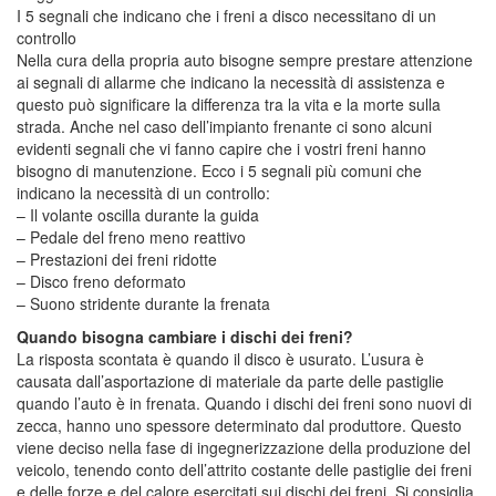
I 5 segnali che indicano che i freni a disco necessitano di un
controllo
Nella cura della propria auto bisogne sempre prestare attenzione
ai segnali di allarme che indicano la necessità di assistenza e
questo può significare la differenza tra la vita e la morte sulla
strada. Anche nel caso dell’impianto frenante ci sono alcuni
evidenti segnali che vi fanno capire che i vostri freni hanno
bisogno di manutenzione. Ecco i 5 segnali più comuni che
indicano la necessità di un controllo:
– Il volante oscilla durante la guida
– Pedale del freno meno reattivo
– Prestazioni dei freni ridotte
– Disco freno deformato
– Suono stridente durante la frenata
Quando bisogna cambiare i dischi dei freni?
La risposta scontata è quando il disco è usurato. L’usura è
causata dall’asportazione di materiale da parte delle pastiglie
quando l’auto è in frenata. Quando i dischi dei freni sono nuovi di
zecca, hanno uno spessore determinato dal produttore. Questo
viene deciso nella fase di ingegnerizzazione della produzione del
veicolo, tenendo conto dell’attrito costante delle pastiglie dei freni
e delle forze e del calore esercitati sui dischi dei freni. Si consiglia