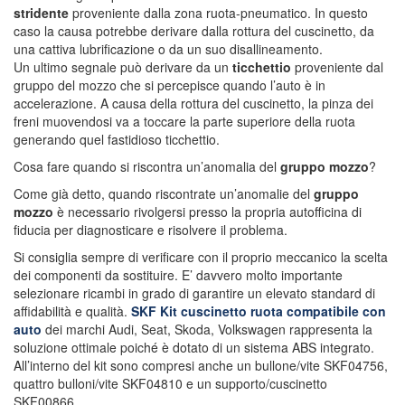
stridente
proveniente dalla zona ruota-pneumatico. In questo
caso la causa potrebbe derivare dalla rottura del cuscinetto, da
una cattiva lubrificazione o da un suo disallineamento.
Un ultimo segnale può derivare da un
ticchettio
proveniente dal
gruppo del mozzo che si percepisce quando l’auto è in
accelerazione. A causa della rottura del cuscinetto, la pinza dei
freni muovendosi va a toccare la parte superiore della ruota
generando quel fastidioso ticchettio.
Cosa fare quando si riscontra un’anomalia del
gruppo mozzo
?
Come già detto, quando riscontrate un’anomalie del
gruppo
mozzo
è necessario rivolgersi presso la propria autofficina di
fiducia per diagnosticare e risolvere il problema.
Si consiglia sempre di verificare con il proprio meccanico la scelta
dei componenti da sostituire. E’ davvero molto importante
selezionare ricambi in grado di garantire un elevato standard di
affidabilità e qualità.
SKF Kit cuscinetto ruota compatibile con
auto
dei marchi Audi, Seat, Skoda, Volkswagen rappresenta la
soluzione ottimale poiché è dotato di un sistema ABS integrato.
All’interno del kit sono compresi anche un bullone/vite SKF04756,
quattro bulloni/vite SKF04810 e un supporto/cuscinetto
SKF00866.