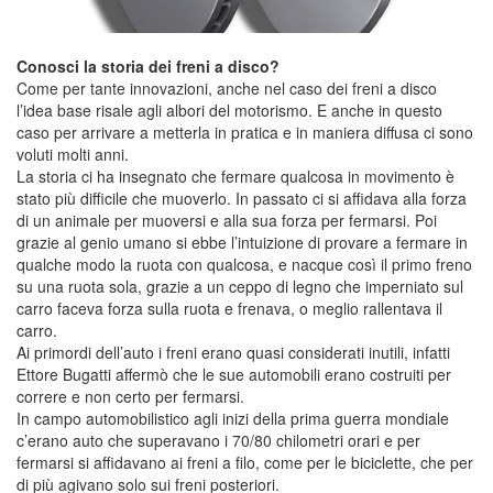
Conosci la storia dei freni a disco?
Come per tante innovazioni, anche nel caso dei freni a disco
l’idea base risale agli albori del motorismo. E anche in questo
caso per arrivare a metterla in pratica e in maniera diffusa ci sono
voluti molti anni.
La storia ci ha insegnato che fermare qualcosa in movimento è
stato più difficile che muoverlo. In passato ci si affidava alla forza
di un animale per muoversi e alla sua forza per fermarsi. Poi
grazie al genio umano si ebbe l’intuizione di provare a fermare in
qualche modo la ruota con qualcosa, e nacque così il primo freno
su una ruota sola, grazie a un ceppo di legno che imperniato sul
carro faceva forza sulla ruota e frenava, o meglio rallentava il
carro.
Ai primordi dell’auto i freni erano quasi considerati inutili, infatti
Ettore Bugatti affermò che le sue automobili erano costruiti per
correre e non certo per fermarsi.
In campo automobilistico agli inizi della prima guerra mondiale
c’erano auto che superavano i 70/80 chilometri orari e per
fermarsi si affidavano ai freni a filo, come per le biciclette, che per
di più agivano solo sui freni posteriori.