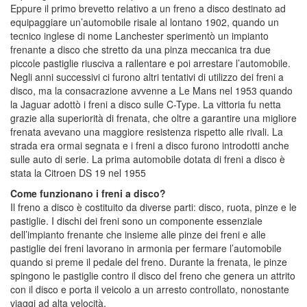
Eppure il primo brevetto relativo a un freno a disco destinato ad
equipaggiare un’automobile risale al lontano 1902, quando un
tecnico inglese di nome Lanchester sperimentò un impianto
frenante a disco che stretto da una pinza meccanica tra due
piccole pastiglie riusciva a rallentare e poi arrestare l’automobile.
Negli anni successivi ci furono altri tentativi di utilizzo dei freni a
disco, ma la consacrazione avvenne a Le Mans nel 1953 quando
la Jaguar adottò i freni a disco sulle C-Type. La vittoria fu netta
grazie alla superiorità di frenata, che oltre a garantire una migliore
frenata avevano una maggiore resistenza rispetto alle rivali. La
strada era ormai segnata e i freni a disco furono introdotti anche
sulle auto di serie. La prima automobile dotata di freni a disco è
stata la Citroen DS 19 nel 1955
Come funzionano i freni a disco?
Il freno a disco è costituito da diverse parti: disco, ruota, pinze e le
pastiglie. I dischi dei freni sono un componente essenziale
dell’impianto frenante che insieme alle pinze dei freni e alle
pastiglie dei freni lavorano in armonia per fermare l’automobile
quando si preme il pedale del freno. Durante la frenata, le pinze
spingono le pastiglie contro il disco del freno che genera un attrito
con il disco e porta il veicolo a un arresto controllato, nonostante
viaggi ad alta velocità.